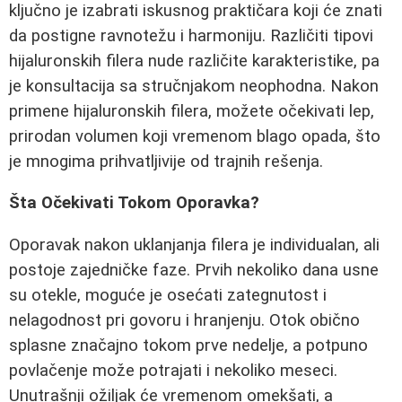
ključno je izabrati iskusnog praktičara koji će znati
da postigne ravnotežu i harmoniju. Različiti tipovi
hijaluronskih filera nude različite karakteristike, pa
je konsultacija sa stručnjakom neophodna. Nakon
primene hijaluronskih filera, možete očekivati lep,
prirodan volumen koji vremenom blago opada, što
je mnogima prihvatljivije od trajnih rešenja.
Šta Očekivati Tokom Oporavka?
Oporavak nakon uklanjanja filera je individualan, ali
postoje zajedničke faze. Prvih nekoliko dana usne
su otekle, moguće je osećati zategnutost i
nelagodnost pri govoru i hranjenju. Otok obično
splasne značajno tokom prve nedelje, a potpuno
povlačenje može potrajati i nekoliko meseci.
Unutrašnji ožiljak će vremenom omekšati, a