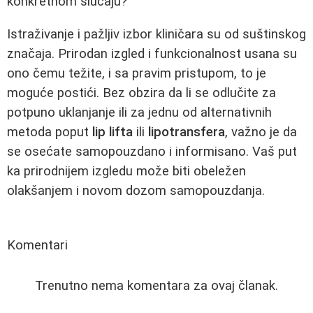
konkretnom slučaju?
Istraživanje i pažljiv izbor kliničara su od suštinskog
značaja. Prirodan izgled i funkcionalnost usana su
ono čemu težite, i sa pravim pristupom, to je
moguće postići. Bez obzira da li se odlučite za
potpuno uklanjanje ili za jednu od alternativnih
metoda poput
lip lifta
ili
lipotransfera
, važno je da
se osećate samopouzdano i informisano. Vaš put
ka prirodnijem izgledu može biti obeležen
olakšanjem i novom dozom samopouzdanja.
Komentari
Trenutno nema komentara za ovaj članak.