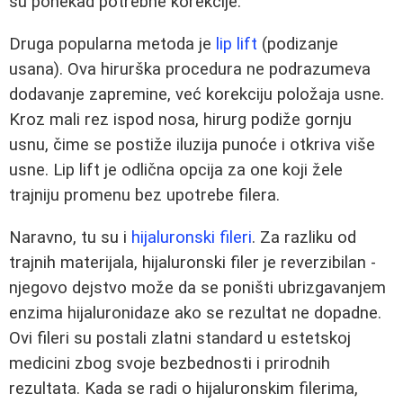
su ponekad potrebne korekcije.
Druga popularna metoda je
lip lift
(podizanje
usana). Ova hirurška procedura ne podrazumeva
dodavanje zapremine, već korekciju položaja usne.
Kroz mali rez ispod nosa, hirurg podiže gornju
usnu, čime se postiže iluzija punoće i otkriva više
usne. Lip lift je odlična opcija za one koji žele
trajniju promenu bez upotrebe filera.
Naravno, tu su i
hijaluronski fileri
. Za razliku od
trajnih materijala, hijaluronski filer je reverzibilan -
njegovo dejstvo može da se poništi ubrizgavanjem
enzima hijaluronidaze ako se rezultat ne dopadne.
Ovi fileri su postali zlatni standard u estetskoj
medicini zbog svoje bezbednosti i prirodnih
rezultata. Kada se radi o hijaluronskim filerima,