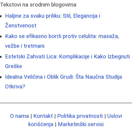
Tekstovi na srodnim blogovima
Haljine za svaku priliku: Stil, Elegancija i
Ženstvenost
Kako se efikasno boriti protiv celulita: masaža,
vežbe i tretmani
Estetski Zahvati Lica: Komplikacije i Kako Izbegnuti
Greške
Idealna Veličina i Oblik Grudi: Šta Naučna Studija
Otkriva?
O nama
|
Kontakt
|
Politika privatnosti
|
Uslovi
korišćenja
|
Marketinški servisi