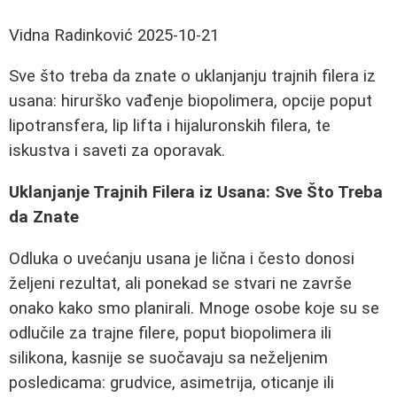
Vidna Radinković
2025-10-21
Sve što treba da znate o uklanjanju trajnih filera iz
usana: hirurško vađenje biopolimera, opcije poput
lipotransfera, lip lifta i hijaluronskih filera, te
iskustva i saveti za oporavak.
Uklanjanje Trajnih Filerа iz Usana: Sve Što Treba
da Znate
Odluka o uvećanju usana je lična i često donosi
željeni rezultat, ali ponekad se stvari ne završe
onako kako smo planirali. Mnoge osobe koje su se
odlučile za trajne filere, poput biopolimera ili
silikona, kasnije se suočavaju sa neželjenim
posledicama: grudvice, asimetrija, oticanje ili