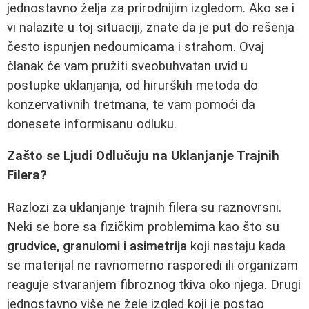
jednostavno želja za prirodnijim izgledom. Ako se i
vi nalazite u toj situaciji, znate da je put do rešenja
često ispunjen nedoumicama i strahom. Ovaj
članak će vam pružiti sveobuhvatan uvid u
postupke uklanjanja, od hirurških metoda do
konzervativnih tretmana, te vam pomoći da
donesete informisanu odluku.
Zašto se Ljudi Odlučuju na Uklanjanje Trajnih
Filerа?
Razlozi za uklanjanje trajnih filera su raznovrsni.
Neki se bore sa fizičkim problemima kao što su
grudvice, granulomi i asimetrija
koji nastaju kada
se materijal ne ravnomerno rasporedi ili organizam
reaguje stvaranjem fibroznog tkiva oko njega. Drugi
jednostavno više ne žele izgled koji je postao