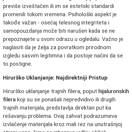
previše izveštačen ili im se estetski standardi
promenili tokom vremena. Psihološki aspekt je
takođe važan - osećaj telesnog integriteta i
samopouzdanja može biti narušen kada se ne
prepoznajete u svom odrazu u ogledalu. Važno je
naglasiti da je želja za povratkom prirodnom
izgledu sasvim legitimna i da postoje načini da se
to postigne.
Hirurško Uklanjanje: Najdirektniji Pristup
Hirurško uklanjanje trajnih filera, poput
hijaluronskih
filera
koji su se ponašali nepredvidivo ili drugih
trajnih materijala, predstavlja direktan put ka
rešavanju problema. Ovaj zahvat podrazumeva
izvlačenje materijala kroz mali rez na unutrašnjoj