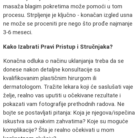
masaža blagim pokretima može pomoći u tom
procesu. Strpljenje je ključno - konačan izgled usna
ne može se proceniti pre nego što prođe najmanje
3-6 meseci.
Kako Izabrati Pravi Pristup i Stručnjaka?
Konačna odluka o načinu uklanjanja treba da se
donese nakon detaljne konsultacije sa
kvalifikovanim plastičnim hirurgom ili
dermatologom. Tražite lekara koji će saslušati vaje
želje, realno vas uputiti u očekivane rezultate i
pokazati vam fotografije prethodnih radova. Ne
bojte se postavljati pitanja: Koja je njegova/ispečina
iskustva sa ovakvim zahvatima? Koje su moguće
komplikacije? Šta je realno očekivati u mom