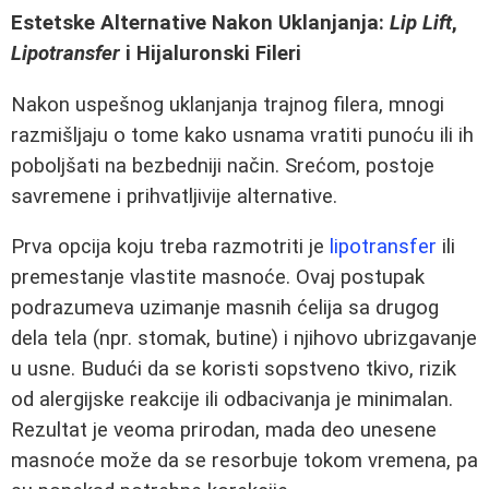
Estetske Alternative Nakon Uklanjanja:
Lip Lift
,
Lipotransfer
i Hijaluronski Fileri
Nakon uspešnog uklanjanja trajnog filera, mnogi
razmišljaju o tome kako usnama vratiti punoću ili ih
poboljšati na bezbedniji način. Srećom, postoje
savremene i prihvatljivije alternative.
Prva opcija koju treba razmotriti je
lipotransfer
ili
premestanje vlastite masnoće. Ovaj postupak
podrazumeva uzimanje masnih ćelija sa drugog
dela tela (npr. stomak, butine) i njihovo ubrizgavanje
u usne. Budući da se koristi sopstveno tkivo, rizik
od alergijske reakcije ili odbacivanja je minimalan.
Rezultat je veoma prirodan, mada deo unesene
masnoće može da se resorbuje tokom vremena, pa