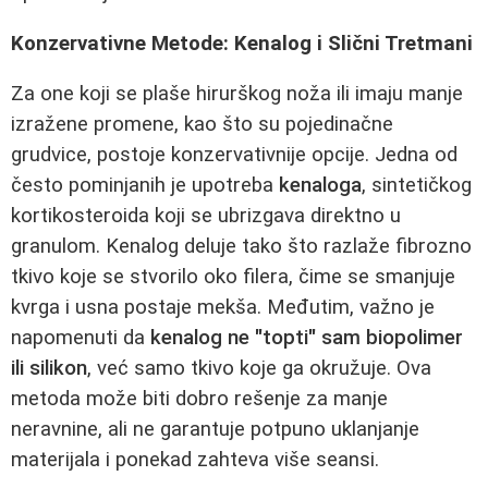
Konzervativne Metode: Kenalog i Slični Tretmani
Za one koji se plaše hirurškog noža ili imaju manje
izražene promene, kao što su pojedinačne
grudvice, postoje konzervativnije opcije. Jedna od
često pominjanih je upotreba
kenaloga
, sintetičkog
kortikosteroida koji se ubrizgava direktno u
granulom. Kenalog deluje tako što razlaže fibrozno
tkivo koje se stvorilo oko filera, čime se smanjuje
kvrga i usna postaje mekša. Međutim, važno je
napomenuti da
kenalog ne "topti" sam biopolimer
ili silikon
, već samo tkivo koje ga okružuje. Ova
metoda može biti dobro rešenje za manje
neravnine, ali ne garantuje potpuno uklanjanje
materijala i ponekad zahteva više seansi.