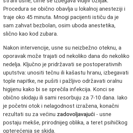
strani usne, čime se izbegava vidljiv ožiljak.
Procedura se obično obavlja u lokalnoj anesteziji i
traje oko 45 minuta. Mnogi pacijenti ističu da je
sam zahvat bezbolan, osim uboda anestetika,
slično kao kod zubara.
Nakon intervencije, usne su neizbežno oteknu, a
oporavak može trajati od nekoliko dana do nekoliko
nedelja. Ključno je pridržavati se postoperativnih
uputstva: unositi tečnu ili kašastu hranu, izbegavati
tople napitke, ne pušiti i pažljivo održavati oralnu
higijenu kako bi se sprečila infekcija. Konci se
obično skidaju ili sami resorbuju za 7-10 dana. Iako
je početni otok i nelagodnost izražena, konačni
rezultati su za većinu
zadovoljavajući
- usne
postaju mekše, prirodnijeg oblika, a teret psihičkog
opterećenja se skida.