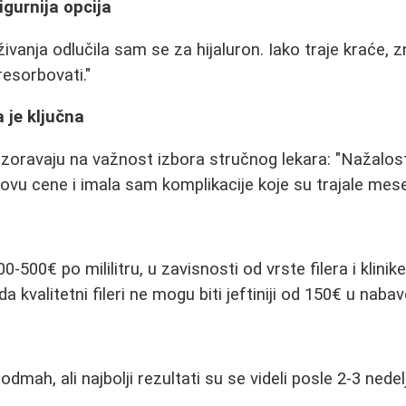
sigurnija opcija
ivanja odlučila sam se za hijaluron. Iako traje kraće,
resorbovati."
 je ključna
zoravaju na važnost izbora stručnog lekara: "Nažalos
vu cene i imala sam komplikacije koje su trajale mes
-500€ po mililitru, u zavisnosti od vrste filera i klinik
a kvalitetni fileri ne mogu biti jeftiniji od 150€ u nabavc
v odmah, ali najbolji rezultati su se videli posle 2-3 nede