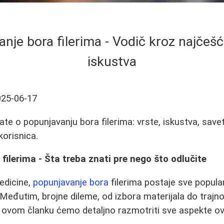
nje bora filerima - Vodič kroz najčešć
iskustva
025-06-17
te o popunjavanju bora filerima: vrste, iskustva, savet
orisnica.
filerima - Šta treba znati pre nego što odlučite
edicine,
popunjavanje bora
filerima postaje sve popula
 Međutim, brojne dileme, od izbora materijala do trajno
U ovom članku ćemo detaljno razmotriti sve aspekte o