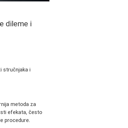
e dileme i
i stručnjaka i
rnija metoda za
sti efekata, često
ve procedure.