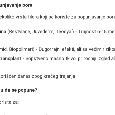
punjavanje bora
ekoliko vrsta filera koji se koriste za popunjavanje bor
ina
(Restylane, Juvederm, Teosyal) - Trajnost 6-18 me
id, Biopolimeri) - Dugotrajni efekti, ali sa većim rizik
transplant
- Sopstveno masno tkivo, prirodniji izgled ali
orišćen danas zbog kraćeg trajanja
gu da se popune?
riste za: