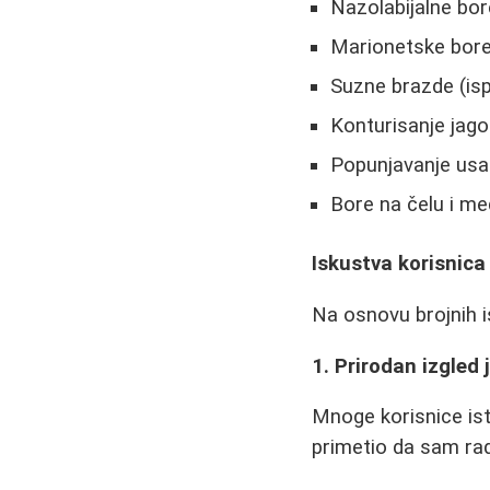
Nazolabijalne bo
Marionetske bore
Suzne brazde (isp
Konturisanje jago
Popunjavanje us
Bore na čelu i m
Iskustva korisnica
Na osnovu brojnih i
1. Prirodan izgled
Mnoge korisnice isti
primetio da sam rad