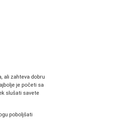
, ali zahteva dobru
jbolje je početi sa
ek slušati savete
mogu poboljšati