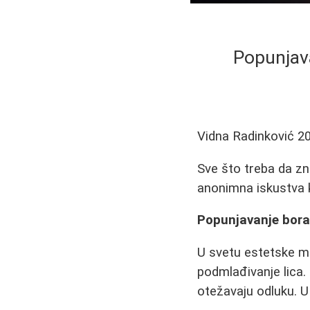
Popunjava
Vidna Radinković
2
Sve što treba da zna
anonimna iskustva k
Popunjavanje bora 
U svetu estetske m
podmlađivanje lica.
otežavaju odluku. 