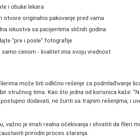
ate i obuke lekara
am otvore originalno pakovanje pred vama
dna iskustva sa pacijentima sličnih godina
jte "pre i posle" fotografije
i samo cenom - kvalitet ima svoju vrednost
ilerima može biti odlično rešenje za podmlađivanje lica
bir stručnog tima. Kao što jedna od korisnica kaže: "Na
postupno dodavati, ne žuriti sa trajnim rešenjima, i uv
, važno je imati realna očekivanja i shvatiti da fileri 
zaustaviti prirodni proces starenja.