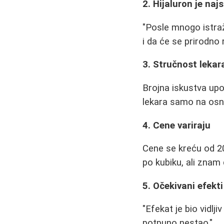
2. Hijaluron je naj
"Posle mnogo istraž
i da će se prirodno 
3. Stručnost lekara
Brojna iskustva upo
lekara samo na osno
4. Cene variraju
Cene se kreću od 200
po kubiku, ali znam d
5. Očekivani efekti
"Efekat je bio vidlji
potpuno nestao."