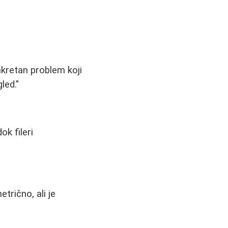
nkretan problem koji
led."
k fileri
trično, ali je