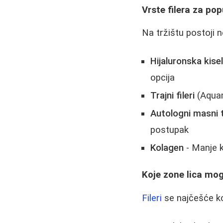
Vrste filera za po
Na tržištu postoji n
Hijaluronska kisel
opcija
Trajni fileri
(Aquam
Autologni masni 
postupak
Kolagen
- Manje k
Koje zone lica mo
Fileri
se najčešće ko