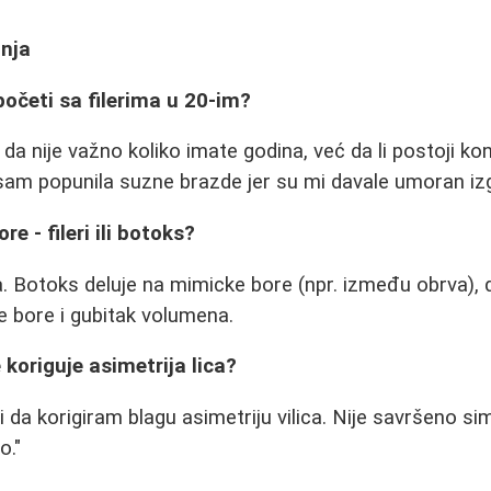
anja
 početi sa filerima u 20-im?
da nije važno koliko imate godina, već da li postoji ko
7 sam popunila suzne brazde jer su mi davale umoran izg
re - fileri ili botoks?
a. Botoks deluje na mimicke bore (npr. između obrva), do
e bore i gubitak volumena.
 koriguje asimetrija lica?
i da korigiram blagu asimetriju vilica. Nije savršeno sime
o."