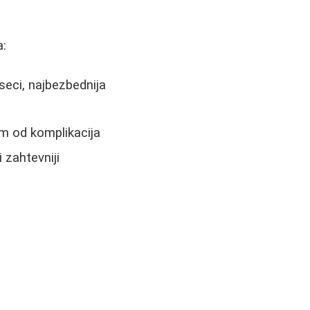
a:
seci, najbezbednija
om od komplikacija
 zahtevniji