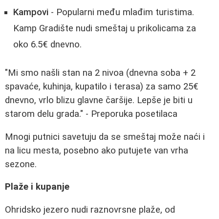
Kampovi
- Popularni među mlađim turistima.
Kamp Gradište nudi smeštaj u prikolicama za
oko 6.5€ dnevno.
"Mi smo našli stan na 2 nivoa (dnevna soba + 2
spavaće, kuhinja, kupatilo i terasa) za samo 25€
dnevno, vrlo blizu glavne čaršije. Lepše je biti u
starom delu grada." - Preporuka posetilaca
Mnogi putnici savetuju da se smeštaj može naći i
na licu mesta, posebno ako putujete van vrha
sezone.
Plaže i kupanje
Ohridsko jezero nudi raznovrsne plaže, od