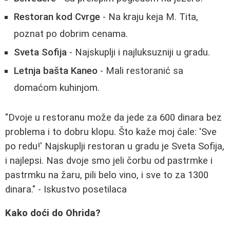
Restoran kod Cvrge
- Na kraju keja M. Tita,
poznat po dobrim cenama.
Sveta Sofija
- Najskuplji i najluksuzniji u gradu.
Letnja bašta Kaneo
- Mali restoranić sa
domaćom kuhinjom.
"Dvoje u restoranu može da jede za 600 dinara bez
problema i to dobru klopu. Što kaže moj ćale: 'Sve
po redu!' Najskuplji restoran u gradu je Sveta Sofija,
i najlepsi. Nas dvoje smo jeli čorbu od pastrmke i
pastrmku na žaru, pili belo vino, i sve to za 1300
dinara." - Iskustvo posetilaca
Kako doći do Ohrida?