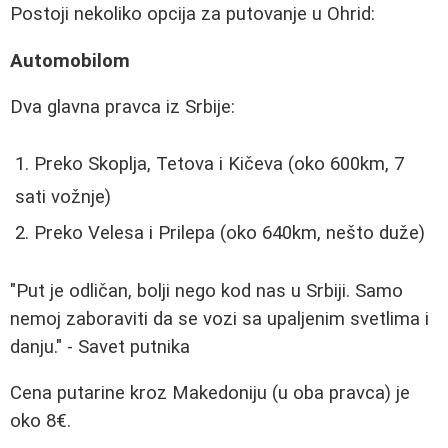
Postoji nekoliko opcija za putovanje u Ohrid:
Automobilom
Dva glavna pravca iz Srbije:
Preko Skoplja, Tetova i Kičeva (oko 600km, 7
sati vožnje)
Preko Velesa i Prilepa (oko 640km, nešto duže)
"Put je odličan, bolji nego kod nas u Srbiji. Samo
nemoj zaboraviti da se vozi sa upaljenim svetlima i
danju." - Savet putnika
Cena putarine kroz Makedoniju (u oba pravca) je
oko 8€.