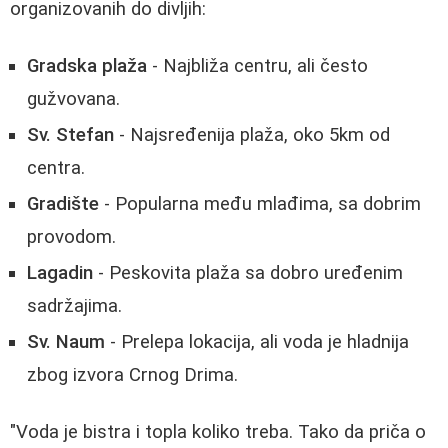
organizovanih do divljih:
Gradska plaža
- Najbliža centru, ali često
gužvovana.
Sv. Stefan
- Najsređenija plaža, oko 5km od
centra.
Gradište
- Popularna među mlađima, sa dobrim
provodom.
Lagadin
- Peskovita plaža sa dobro uređenim
sadržajima.
Sv. Naum
- Prelepa lokacija, ali voda je hladnija
zbog izvora Crnog Drima.
"Voda je bistra i topla koliko treba. Tako da priča o