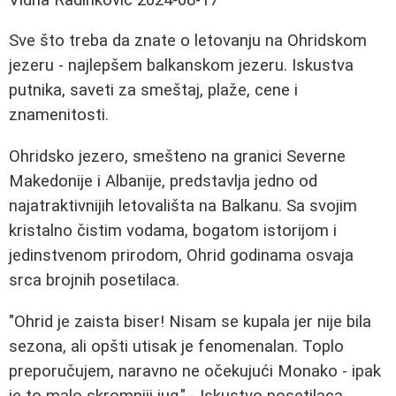
Sve što treba da znate o letovanju na Ohridskom
jezeru - najlepšem balkanskom jezeru. Iskustva
putnika, saveti za smeštaj, plaže, cene i
znamenitosti.
Ohridsko jezero, smešteno na granici Severne
Makedonije i Albanije, predstavlja jedno od
najatraktivnijih letovališta na Balkanu. Sa svojim
kristalno čistim vodama, bogatom istorijom i
jedinstvenom prirodom, Ohrid godinama osvaja
srca brojnih posetilaca.
"Ohrid je zaista biser! Nisam se kupala jer nije bila
sezona, ali opšti utisak je fenomenalan. Toplo
preporučujem, naravno ne očekujući Monako - ipak
je to malo skromniji jug." - Iskustvo posetilaca