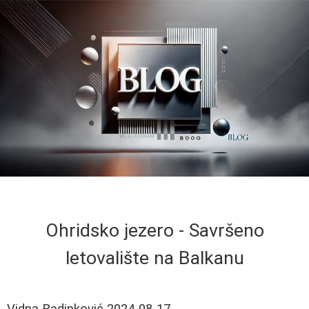
Ohridsko jezero - Savršeno
letovalište na Balkanu
Vidna Radinković
2024-08-17