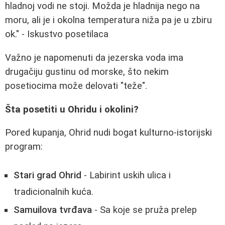
hladnoj vodi ne stoji. Možda je hladnija nego na
moru, ali je i okolna temperatura niža pa je u zbiru
ok." - Iskustvo posetilaca
Važno je napomenuti da jezerska voda ima
drugačiju gustinu od morske, što nekim
posetiocima može delovati "teže".
Šta posetiti u Ohridu i okolini?
Pored kupanja, Ohrid nudi bogat kulturno-istorijski
program:
Stari grad Ohrid
- Labirint uskih ulica i
tradicionalnih kuća.
Samuilova tvrđava
- Sa koje se pruža prelep