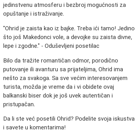
jedinstvenu atmosferu i bezbroj mogućnosti za
opuštanje i istraživanje.
"Ohrid je zaista kao iz bajke. Treba ići tamo! Jedino
što još Makedonci vole, a devojke su zaista divne,
lepe i zgodne." - Oduševljeni posetilac
Bilo da tražite romantičan odmor, porodično
putovanje ili avanturu sa prijateljima, Ohrid ima
nešto za svakoga. Sa sve većim interesovanjem
turista, možda je vreme da i vi obidete ovaj
balkanski biser dok je još uvek autentičan i
pristupačan.
Da li ste već posetili Ohrid? Podelite svoja iskustva
i savete u komentarima!