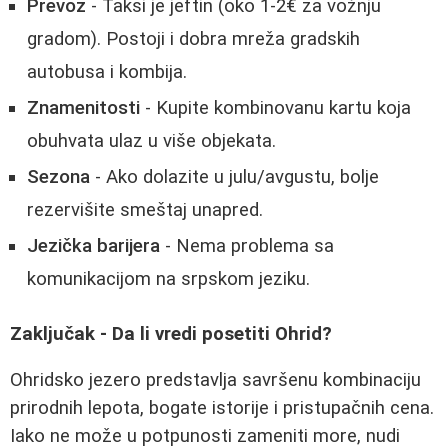
Prevoz
- Taksi je jeftin (oko 1-2€ za vožnju
gradom). Postoji i dobra mreža gradskih
autobusa i kombija.
Znamenitosti
- Kupite kombinovanu kartu koja
obuhvata ulaz u više objekata.
Sezona
- Ako dolazite u julu/avgustu, bolje
rezervišite smeštaj unapred.
Jezička barijera
- Nema problema sa
komunikacijom na srpskom jeziku.
Zaključak - Da li vredi posetiti Ohrid?
Ohridsko jezero predstavlja savršenu kombinaciju
prirodnih lepota, bogate istorije i pristupačnih cena.
Iako ne može u potpunosti zameniti more, nudi