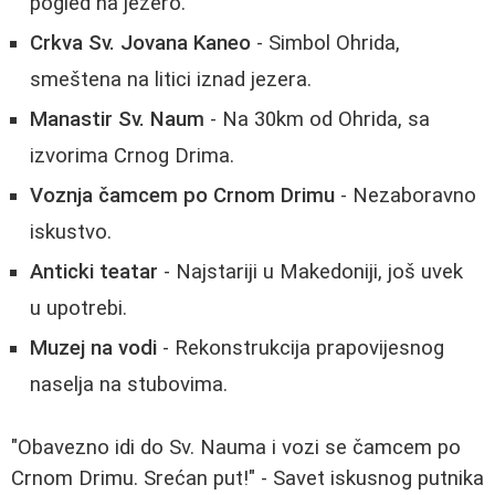
pogled na jezero.
Crkva Sv. Jovana Kaneo
- Simbol Ohrida,
smeštena na litici iznad jezera.
Manastir Sv. Naum
- Na 30km od Ohrida, sa
izvorima Crnog Drima.
Voznja čamcem po Crnom Drimu
- Nezaboravno
iskustvo.
Anticki teatar
- Najstariji u Makedoniji, još uvek
u upotrebi.
Muzej na vodi
- Rekonstrukcija prapovijesnog
naselja na stubovima.
"Obavezno idi do Sv. Nauma i vozi se čamcem po
Crnom Drimu. Srećan put!" - Savet iskusnog putnika