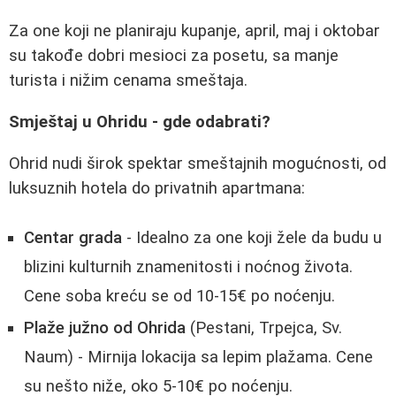
Za one koji ne planiraju kupanje, april, maj i oktobar
su takođe dobri mesioci za posetu, sa manje
turista i nižim cenama smeštaja.
Smještaj u Ohridu - gde odabrati?
Ohrid nudi širok spektar smeštajnih mogućnosti, od
luksuznih hotela do privatnih apartmana:
Centar grada
- Idealno za one koji žele da budu u
blizini kulturnih znamenitosti i noćnog života.
Cene soba kreću se od 10-15€ po noćenju.
Plaže južno od Ohrida
(Pestani, Trpejca, Sv.
Naum) - Mirnija lokacija sa lepim plažama. Cene
su nešto niže, oko 5-10€ po noćenju.