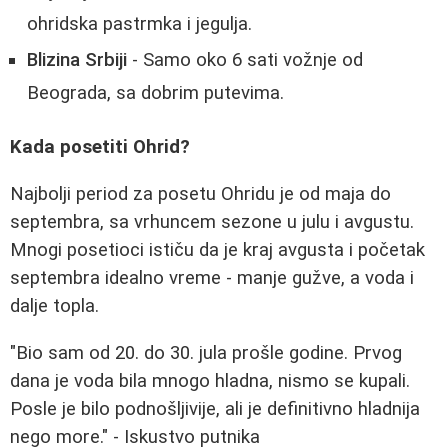
ohridska pastrmka i jegulja.
Blizina Srbiji
- Samo oko 6 sati vožnje od
Beograda, sa dobrim putevima.
Kada posetiti Ohrid?
Najbolji period za posetu Ohridu je od maja do
septembra, sa vrhuncem sezone u julu i avgustu.
Mnogi posetioci ističu da je kraj avgusta i početak
septembra idealno vreme - manje gužve, a voda i
dalje topla.
"Bio sam od 20. do 30. jula prošle godine. Prvog
dana je voda bila mnogo hladna, nismo se kupali.
Posle je bilo podnošljivije, ali je definitivno hladnija
nego more." - Iskustvo putnika