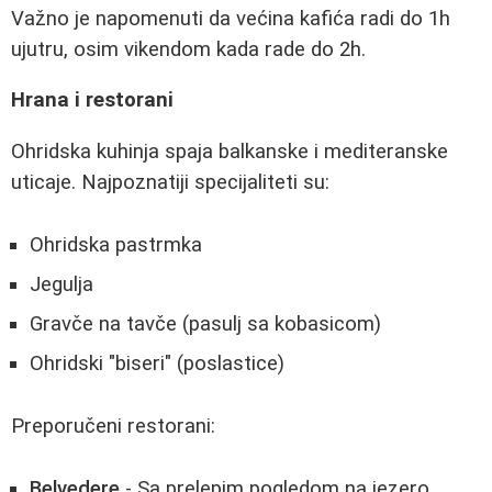
Važno je napomenuti da većina kafića radi do 1h
ujutru, osim vikendom kada rade do 2h.
Hrana i restorani
Ohridska kuhinja spaja balkanske i mediteranske
uticaje. Najpoznatiji specijaliteti su:
Ohridska pastrmka
Jegulja
Gravče na tavče (pasulj sa kobasicom)
Ohridski "biseri" (poslastice)
Preporučeni restorani:
Belvedere
- Sa prelepim pogledom na jezero.