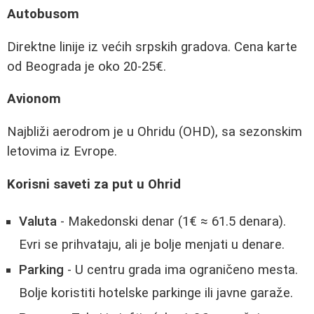
Autobusom
Direktne linije iz većih srpskih gradova. Cena karte
od Beograda je oko 20-25€.
Avionom
Najbliži aerodrom je u Ohridu (OHD), sa sezonskim
letovima iz Evrope.
Korisni saveti za put u Ohrid
Valuta
- Makedonski denar (1€ ≈ 61.5 denara).
Evri se prihvataju, ali je bolje menjati u denare.
Parking
- U centru grada ima ograničeno mesta.
Bolje koristiti hotelske parkinge ili javne garaže.