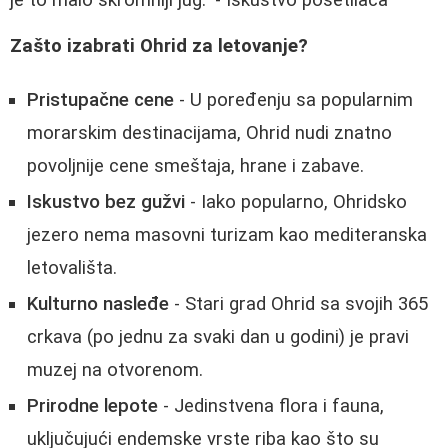
Zašto izabrati Ohrid za letovanje?
Pristupačne cene
- U poređenju sa popularnim
morarskim destinacijama, Ohrid nudi znatno
povoljnije cene smeštaja, hrane i zabave.
Iskustvo bez gužvi
- Iako popularno, Ohridsko
jezero nema masovni turizam kao mediteranska
letovališta.
Kulturno nasleđe
- Stari grad Ohrid sa svojih 365
crkava (po jednu za svaki dan u godini) je pravi
muzej na otvorenom.
Prirodne lepote
- Jedinstvena flora i fauna,
uključujući endemske vrste riba kao što su