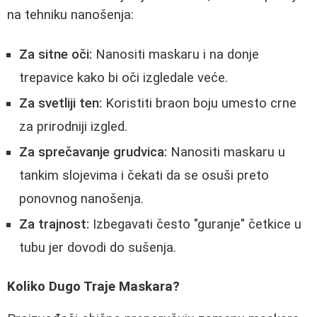
na tehniku nanošenja:
Za sitne oči:
Nanositi maskaru i na donje
trepavice kako bi oči izgledale veće.
Za svetliji ten:
Koristiti braon boju umesto crne
za prirodniji izgled.
Za sprečavanje grudvica:
Nanositi maskaru u
tankim slojevima i čekati da se osuši preto
ponovnog nanošenja.
Za trajnost:
Izbegavati često "guranje" četkice u
tubu jer dovodi do sušenja.
Koliko Dugo Traje Maskara?