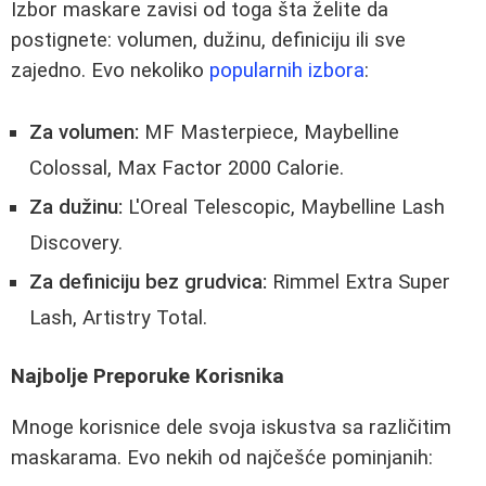
Izbor maskare zavisi od toga šta želite da
postignete: volumen, dužinu, definiciju ili sve
zajedno. Evo nekoliko
popularnih izbora
:
Za volumen:
MF Masterpiece, Maybelline
Colossal, Max Factor 2000 Calorie.
Za dužinu:
L'Oreal Telescopic, Maybelline Lash
Discovery.
Za definiciju bez grudvica:
Rimmel Extra Super
Lash, Artistry Total.
Najbolje Preporuke Korisnika
Mnoge korisnice dele svoja iskustva sa različitim
maskarama. Evo nekih od najčešće pominjanih: