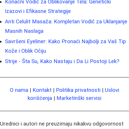
Konačni Vodič za Oblikovanje Tela: Genetički
Izazovi i Efikasne Strategije
Anti Celulit Masaža: Kompletan Vodič za Uklanjanje
Masnih Naslaga
Savršeni Eyeliner: Kako Pronaći Najbolji za Vaš Tip
Kože i Oblik Očiju
Strije - Šta Su, Kako Nastaju i Da Li Postoji Lek?
O nama
|
Kontakt
|
Politika privatnosti
|
Uslovi
korišćenja
|
Marketinški servisi
Urednici i autori ne preuzimaju nikakvu odgovornost