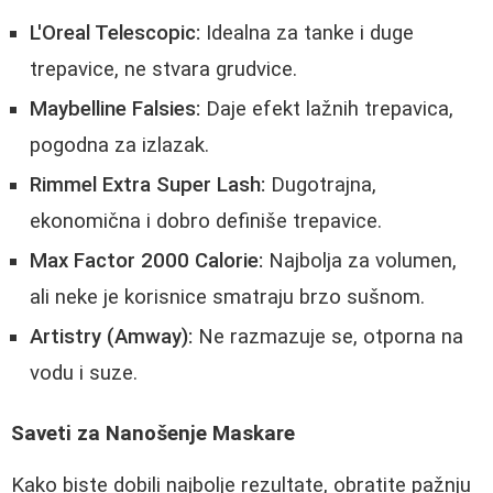
L'Oreal Telescopic:
Idealna za tanke i duge
trepavice, ne stvara grudvice.
Maybelline Falsies:
Daje efekt lažnih trepavica,
pogodna za izlazak.
Rimmel Extra Super Lash:
Dugotrajna,
ekonomična i dobro definiše trepavice.
Max Factor 2000 Calorie:
Najbolja za volumen,
ali neke je korisnice smatraju brzo sušnom.
Artistry (Amway):
Ne razmazuje se, otporna na
vodu i suze.
Saveti za Nanošenje Maskare
Kako biste dobili najbolje rezultate, obratite pažnju