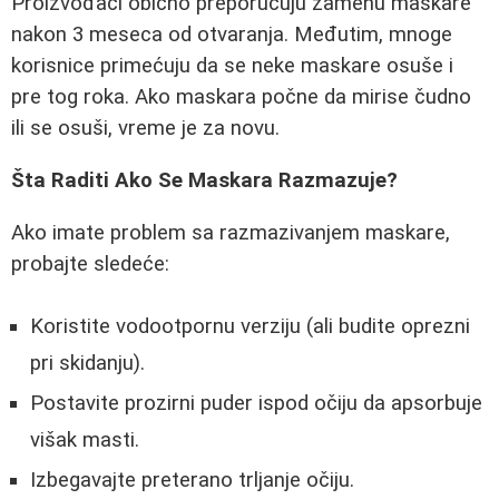
Proizvođači obično preporučuju zamenu maskare
nakon 3 meseca od otvaranja. Međutim, mnoge
korisnice primećuju da se neke maskare osuše i
pre tog roka. Ako maskara počne da mirise čudno
ili se osuši, vreme je za novu.
Šta Raditi Ako Se Maskara Razmazuje?
Ako imate problem sa razmazivanjem maskare,
probajte sledeće:
Koristite vodootpornu verziju (ali budite oprezni
pri skidanju).
Postavite prozirni puder ispod očiju da apsorbuje
višak masti.
Izbegavajte preterano trljanje očiju.