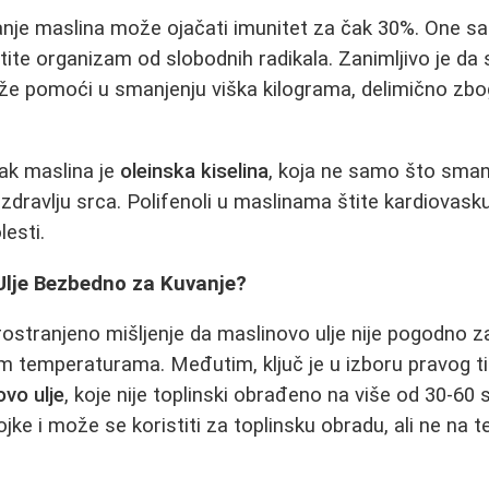
nje maslina može ojačati imunitet za čak 30%. One s
štite organizam od slobodnih radikala. Zanimljivo je d
e pomoći u smanjenju viška kilograma, delimično zb
jak maslina je
oleinska kiselina
, koja ne samo što smanj
 zdravlju srca. Polifenoli u maslinama štite kardiovasku
lesti.
 Ulje Bezbedno za Kuvanje?
rostranjeno mišljenje da maslinovo ulje nije pogodno 
im temperaturama. Međutim, ključ je u izboru pravog ti
vo ulje
, koje nije toplinski obrađeno na više od 30-60
tojke i može se koristiti za toplinsku obradu, ali ne n