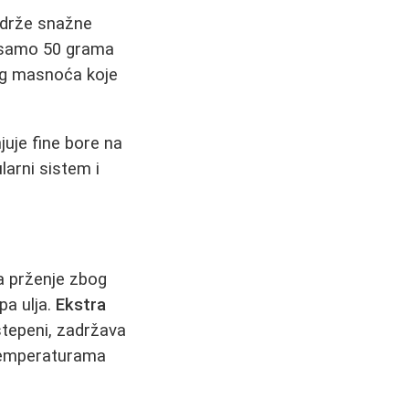
adrže snažne
a samo 50 grama
og masnoća koje
uje fine bore na
larni sistem i
za prženje zbog
pa ulja.
Ekstra
 stepeni, zadržava
a temperaturama