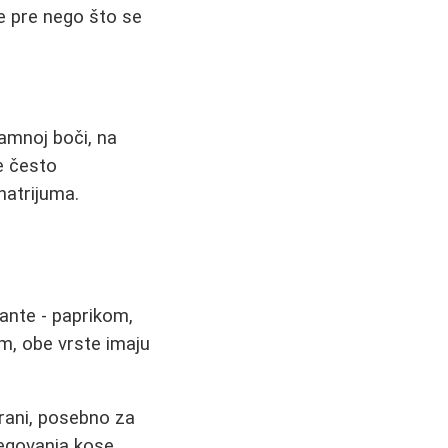
je pre nego što se
amnoj boči, na
e često
natrijuma.
jante - paprikom,
m, obe vrste imaju
shrani, posebno za
jegovanja kose.