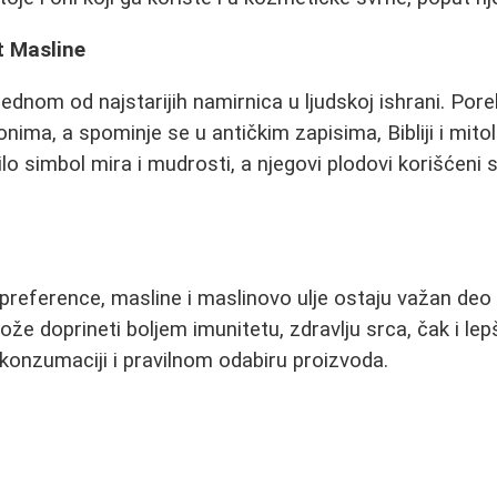
t Masline
dnom od najstarijih namirnica u ljudskoj ishrani. Porek
ima, a spominje se u antičkim zapisima, Bibliji i mitolog
lo simbol mira i mudrosti, a njegovi plodovi korišćeni 
 preference, masline i maslinovo ulje ostaju važan deo
že doprineti boljem imunitetu, zdravlju srca, čak i le
 konzumaciji i pravilnom odabiru proizvoda.