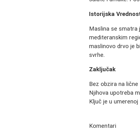
Istorijska Vrednos
Maslina se smatra je
mediteranskim region
maslinovo drvo je bi
svrhe.
Zaključak
Bez obzira na lične
Njihova upotreba mo
Ključ je u umerenoj
Komentari