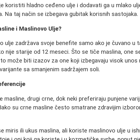
je koristiti hladno ceđeno ulje i dodavati ga u mlako ul
 Na taj način se izbegava gubitak korisnih sastojaka.
line i Maslinovo Ulje?
o ulje zadržava svoje benefite samo ako je čuvano u t
 nije starije od 12 meseci. Što se tiče maslina, one s
što može biti izazov za one koji izbegavaju visok unos 
varijante sa smanjenim sadržajem soli.
eferencije
ne masline, drugi crne, dok neki preferiraju punjene vari
Iako su crne masline često smatrane zdravijim izboro
e miris ili ukus maslina, ali koriste maslinovo ulje u i
oje i oni koji ga koriste i u kozmetičke svrhe, poput n