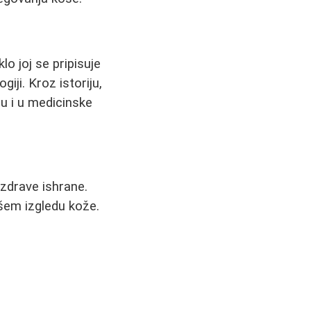
lo joj se pripisuje
iji. Kroz istoriju,
su i u medicinske
 zdrave ishrane.
pšem izgledu kože.