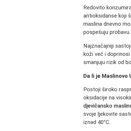
Redovito konzumira
antioksidanse koji 
maslina dnevno mož
pospešuju probavu.
Najznačajniji sasto
koži već i doprinosi
smanjuju rizik od bo
Da li je Maslinovo
Postoji široko rasp
oksidacije na visok
djevičansko maslino
svoje ljekovite sas
iznad 40°C.