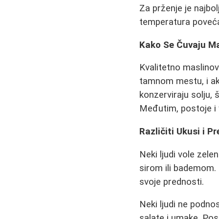
Za prženje je najbol
temperatura poveća.
Kako Se Čuvaju Mas
Kvalitetno maslinov
tamnom mestu, i ako
konzerviraju solju, 
Međutim, postoje i 
Različiti Ukusi i Pr
Neki ljudi vole zele
sirom ili bademom. 
svoje prednosti.
Neki ljudi ne podnos
salate i umake. Post