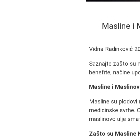
Masline i 
Vidna Radinković
2
Saznajte zašto su ma
benefite, načine up
Masline i Maslinov
Masline su plodovi m
medicinske svrhe. O
maslinovo ulje smat
Zašto su Masline K