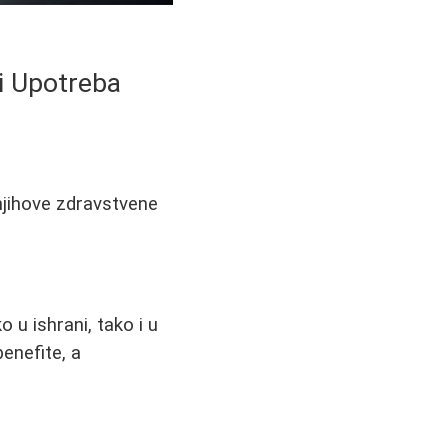
 i Upotreba
 njihove zdravstvene
 u ishrani, tako i u
enefite, a