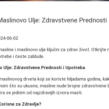
Maslinovo Ulje: Zdravstvene Prednosti
024-06-02
sline i maslinovo ulje ključni za zdrav život. Otkrijte
otrebe i česte zablude.
o Ulje: Zdravstvene Prednosti i Upotreba
aslinovog drveta koji se koriste hiljadama godina, kako
sim što su ukusne, masline nude brojne zdravstvene b
ra se jednim od najzdravijih izvora masti.
orisne za Zdravlje?