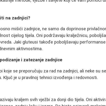
fikasnije metode, vježbe i savjete koji će vam pomoći 
ti na zadnjici?
dnosno mišići zadnjice, ne samo da doprinose privlačno
lnost cijelog tijela. Oni podržavaju kralježnicu, poboljša
ovreda. Jaki gluteusi takođe poboljšavaju performanse
dnevnim aktivnostima.
 podizanje i zatezanje zadnjice
i koje se preporučuju za rad na zadnjici, ali neke su s
Ključ je u pravilnoj tehnici izvođenja i redovnosti.
zivaju kraljem svih vježbi za donji dio tijela. Oni aktiv