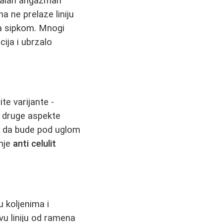
imalan angažman
na ne prelaze liniju
sa sipkom. Mnogi
cija i ubrzalo
te varijante -
e druge aspekte
ba da bude pod uglom
enje
anti celulit
u koljenima i
vu liniju od ramena