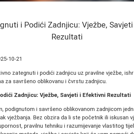
nuti i Podići Zadnjicu: Vježbe, Savjeti 
Rezultati
025-10-21
vno zategnuti i podići zadnjicu uz pravilne vježbe, ishr
ha za savršeno oblikovanu i čvrstu zadnjicu.
dići Zadnjicu: Vježbe, Savjeti i Efektivni Rezultati
m, podignutom i savršeno oblikovanom zadnjicom jedna
k vježbanja. Bez obzira da li ste početnik ili iskusan 
upornost, pravilnu tehniku i razumijevanje vlastitog tij