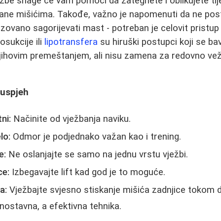
be snage će vam pomoći da zategnete i oblikujete tije
ane mišićima. Takođe, važno je napomenuti da ne pos
izovano sagorijevati mast - potreban je celovit pristup t
osukcije ili
lipotransfera
su hiruški postupci koji se ba
njihovim premeštanjem, ali nisu zamena za redovno vež
 uspjeh
ni:
Načinite od vježbanja naviku.
lo:
Odmor je podjednako važan kao i trening.
e:
Ne oslanjajte se samo na jednu vrstu vježbi.
ce:
Izbegavajte lift kad god je to moguće.
a:
Vježbajte svjesno stiskanje mišića zadnjice tokom d
dnostavna, a efektivna tehnika.