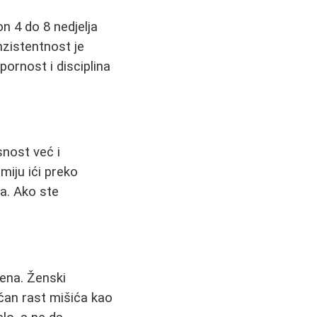
n 4 do 8 nedjelja
nzistentnost je
pornost i disciplina
snost već i
miju ići preko
ga. Ako ste
žena. Ženski
čan rast mišića kao