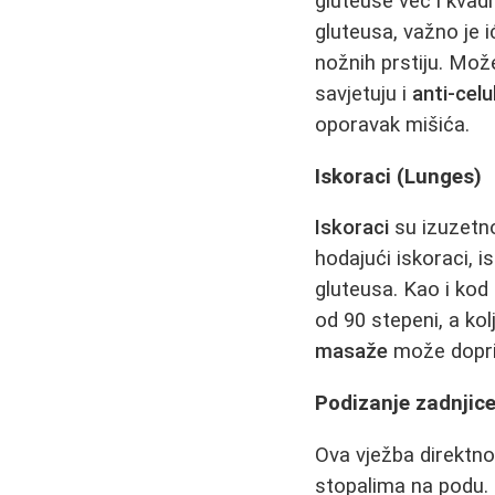
gluteuse već i kvad
gluteusa, važno je ić
nožnih prstiju. Mož
savjetuju i
anti-cel
oporavak mišića.
Iskoraci (Lunges)
Iskoraci
su izuzetno 
hodajući iskoraci, 
gluteusa. Kao i kod
od 90 stepeni, a ko
masaže
može doprin
Podizanje zadnjice
Ova vježba direktno
stopalima na podu. 