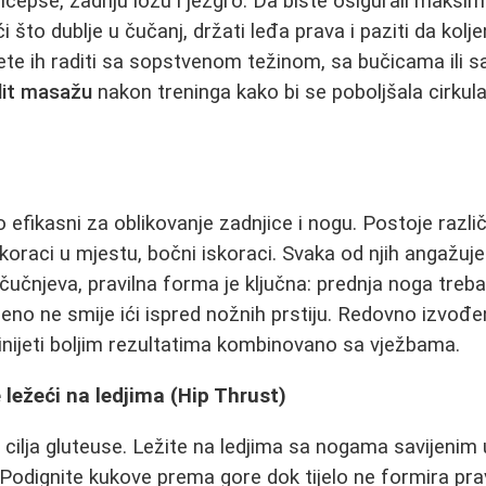
ricepse, zadnju ložu i jezgro. Da biste osigurali maks
i što dublje u čučanj, držati leđa prava i paziti da kolje
ete ih raditi sa sopstvenom težinom, sa bučicama ili 
ulit masažu
nakon treninga kako bi se poboljšala cirkula
efikasni za oblikovanje zadnjice i nogu. Postoje različi
iskoraci u mjestu, bočni iskoraci. Svaka od njih angažuj
 čučnjeva, pravilna forma je ključna: prednja noga tre
ljeno ne smije ići ispred nožnih prstiju. Redovno izvođ
ijeti boljim rezultatima kombinovano sa vježbama.
 ležeći na ledjima (Hip Thrust)
 cilja gluteuse. Ležite na ledjima sa nogama savijenim 
Podignite kukove prema gore dok tijelo ne formira pra