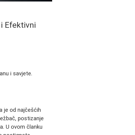
i Efektivni
anu i savjete.
 je od najčešćih
vježbač, postizanje
ela. U ovom članku