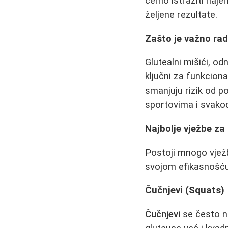
ćemo istražiti naje
željene rezultate.
Zašto je važno radi
Glutealni mišići, o
ključni za funkciona
smanjuju rizik od p
sportovima i svako
Najbolje vježbe za
Postoji mnogo vježb
svojom efikasnošću. 
Čučnjevi (Squats)
Čučnjevi
se često na