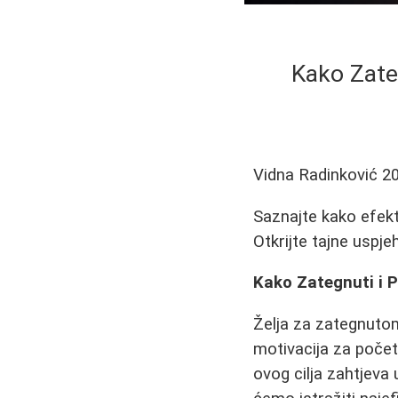
Kako Zateg
Vidna Radinković
2
Saznajte kako efekti
Otkrijte tajne uspje
Kako Zategnuti i Po
Želja za zategnuto
motivacija za početa
ovog cilja zahtjeva 