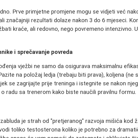
odno. Prve primjetne promjene mogu se vidjeti već nako
li značajniji rezultati dolaze nakon 3 do 6 mjeseci. Ko
ježbati kraće, ali redovno, nego povremeno intenzivno. U
hnike i sprečavanje povreda
vođenja vježbi ne samo da osigurava maksimalnu efika
zite na položaj ledja (trebaju biti prava), koljena (ne s
ijek se zagrijajte prije treninga i istegnite se nakon nje
e o radu sa trenerom kako biste naučili pravilnu formu.
zabluda je strah od "pretjeranog" razvoja mišića kod 
odi toliko testosterona koliko je potrebno za dramati