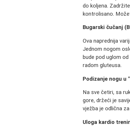
do koljena. Zadržite
kontrolisano. Možet
Bugarski čučanj (B
Ova naprednija varij
Jednom nogom oslon
bude pod uglom od 9
radom gluteusa.
Podizanje nogu u "
Na sve četiri, sa r
gore, držeći je savi
vježba je odlična za
Uloga kardio treni