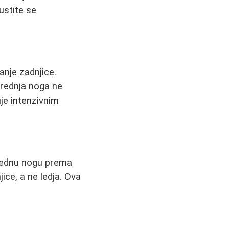
ustite se
anje zadnjice.
rednja noga ne
je intenzivnim
 jednu nogu prema
ice, a ne ledja. Ova