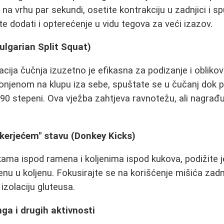
 na vrhu par sekundi, osetite kontrakciju u zadnjici i sp
e dodati i opterećenje u vidu tegova za veći izazov.
ulgarian Split Squat)
acija čučnja izuzetno je efikasna za podizanje i oblikov
jenom na klupu iza sebe, spuštate se u čučanj dok p
0 stepeni. Ova vježba zahtjeva ravnotežu, ali nagrađu
kerjećem" stavu (Donkey Kicks)
ukama ispod ramena i koljenima ispod kukova, podižite
jenu u koljenu. Fokusirajte se na korišćenje mišića zadnj
 izolaciju gluteusa.
nga i drugih aktivnosti