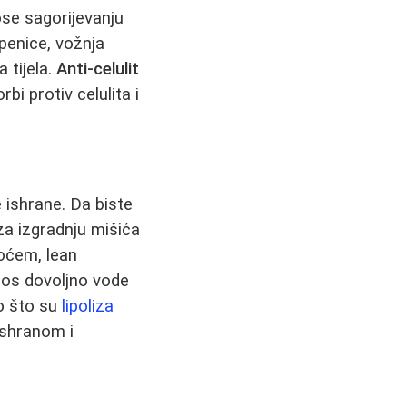
ose sagorijevanju
epenice, vožnja
a tijela.
Anti-celulit
i protiv celulita i
ne ishrane. Da biste
 za izgradnju mišića
voćem, lean
nos dovoljno vode
ao što su
lipoliza
ishranom i