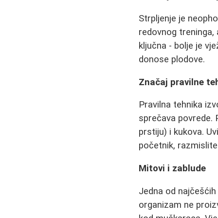
Strpljenje je neoph
redovnog treninga, a
ključna - bolje je v
donose plodove.
Značaj pravilne te
Pravilna tehnika iz
sprečava povrede. Pa
prstiju) i kukova. Uv
početnik, razmislit
Mitovi i zablude
Jedna od najčešćih 
organizam ne proizv