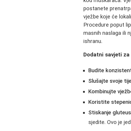
kod muškaraca. Vjež
postanete prenatrp
vježbe koje će lokal
Procedure poput lip
masnih naslaga ili 
ishranu.
Dodatni savjeti za
Budite konzistent
Slušajte svoje tije
Kombinujte vježb
Koristite stepeni
Stiskanje gluteus
sjedite. Ovo je je