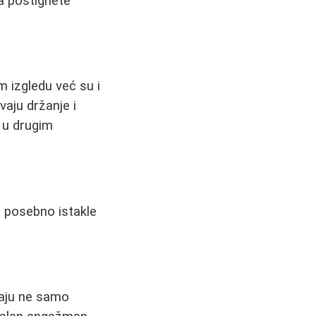
da postignete
m izgledu već su i
vaju držanje i
 u drugim
e posebno istakle
iraju ne samo