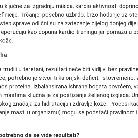
u ključne za izgradnju mišića, kardio aktivnosti doprin
definicije. Trčanje, posebno uzbrdo, brzo hodanje uz st
e step sprave odlični su za zatezanje cijelog donjeg dijel
eporučuju kao dopuna kardio treningu jer pomažu u borb
 kože.
eha
trudili u teretani, rezultati neće biti vidljivi bez pravil
iće, potrebno je stvoriti kalorijski deficit. Istovremeno,
nos proteina. Izbalansirana ishrana bogata povrćem, 
m mastima ključna je za postizanje željenog izgleda. U
skog značaja za hidrataciju i zdravlje kože. Procesi k
vanje masti u organizmu) mogu se podstaći pravilnom 
potrebno da se vide rezultati?