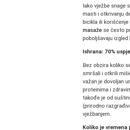
Iako vježbe snage s
masti i otkrivanju 
bicikla ili korišćenj
masaže
se često pr
poboljšavaju izgled
Ishrana: 70% uspj
Bez obzira koliko se 
smršali i otkrili miš
važan je dovoljan u
proteinima i zdravi
takođe je od suštin
(prirodno razgrađi
vježbanjem.
Koliko je vremena 