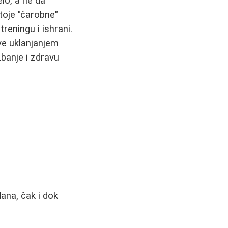
lo, a ne da
toje "čarobne"
reningu i ishrani.
ve uklanjanjem
banje i zdravu
ana, čak i dok