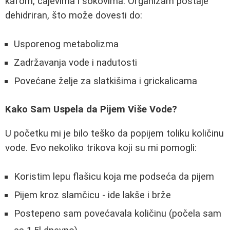
kafom, čajevima i sokovima. Organizam postaje
dehidriran, što može dovesti do:
Usporenog metabolizma
Zadržavanja vode i nadutosti
Povećane želje za slatkišima i grickalicama
Kako Sam Uspela da Pijem Više Vode?
U početku mi je bilo teško da popijem toliku količinu
vode. Evo nekoliko trikova koji su mi pomogli:
Koristim lepu flašicu koja me podseća da pijem
Pijem kroz slamčicu - ide lakše i brže
Postepeno sam povećavala količinu (počela sam