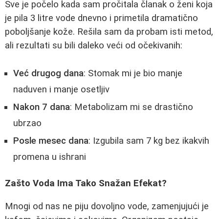
Sve je počelo kada sam pročitala članak o ženi koja
je pila 3 litre vode dnevno i primetila dramatično
poboljšanje kože. Rešila sam da probam isti metod,
ali rezultati su bili daleko veći od očekivanih:
Već drugog dana
: Stomak mi je bio manje
naduven i manje osetljiv
Nakon 7 dana
: Metabolizam mi se drastično
ubrzao
Posle mesec dana
: Izgubila sam 7 kg bez ikakvih
promena u ishrani
Zašto Voda Ima Tako Snažan Efekat?
Mnogi od nas ne piju dovoljno vode, zamenjujući je