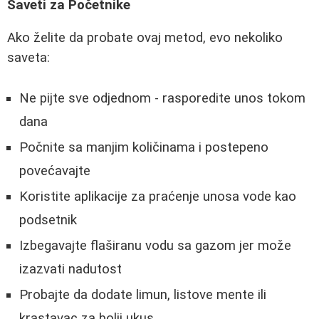
Saveti za Početnike
Ako želite da probate ovaj metod, evo nekoliko
saveta:
Ne pijte sve odjednom - rasporedite unos tokom
dana
Počnite sa manjim količinama i postepeno
povećavajte
Koristite aplikacije za praćenje unosa vode kao
podsetnik
Izbegavajte flaširanu vodu sa gazom jer može
izazvati nadutost
Probajte da dodate limun, listove mente ili
krastavac za bolji ukus