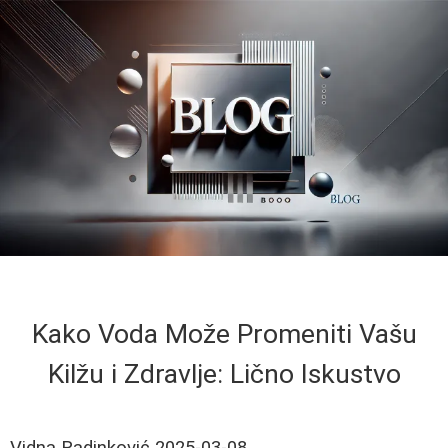
Kako Voda Može Promeniti Vašu
Kilžu i Zdravlje: Lično Iskustvo
Vidna Radinković
2025-03-08