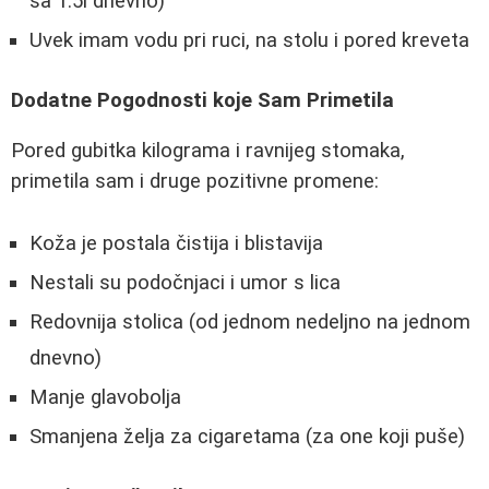
sa 1.5l dnevno)
Uvek imam vodu pri ruci, na stolu i pored kreveta
Dodatne Pogodnosti koje Sam Primetila
Pored gubitka kilograma i ravnijeg stomaka,
primetila sam i druge pozitivne promene:
Koža je postala čistija i blistavija
Nestali su podočnjaci i umor s lica
Redovnija stolica (od jednom nedeljno na jednom
dnevno)
Manje glavobolja
Smanjena želja za cigaretama (za one koji puše)