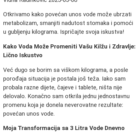
Otkrivamo kako povećan unos vode može ubrzati
metabolizam, smanjiti nadutost stomaka i pomoći
u gubljenju kilograma. Ispričajte svoja iskustva!
Kako Voda Može Promeniti Vašu Kilžu i Zdravlje:
Lično Iskustvo
Već dugo se borim sa viškom kilograma, a posle
porođaja situacija je postala još teža. Iako sam
probala razne dijete, čajeve i tablete, ništa nije
delovalo. Konačno sam otkrila jednu jednostavnu
promenu koja je donela neverovatne rezultate:
povećan unos vode.
Moja Transformacija sa 3 Litra Vode Dnevno