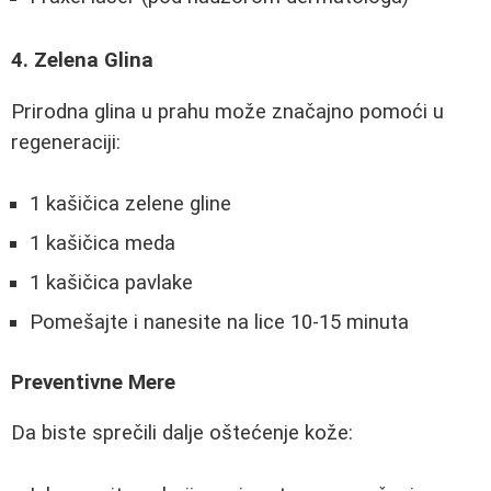
4. Zelena Glina
Prirodna glina u prahu može značajno pomoći u
regeneraciji:
1 kašičica zelene gline
1 kašičica meda
1 kašičica pavlake
Pomešajte i nanesite na lice 10-15 minuta
Preventivne Mere
Da biste sprečili dalje oštećenje kože: