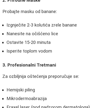
2. Prirodne Maske
Probajte masku od banane:
Izgnječite 2-3 kolutića zrele banane
Nanesite na očišćeno lice
Ostavite 15-20 minuta
Isperite toplom vodom
3. Profesionalni Tretmani
Za ozbiljnija oštećenja preporučuje se:
Hemijski piling
Mikrodermoabrazija
Fraxel laser (pod nadzorom dermatologa)