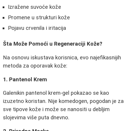
Izražene suvoće kože
Promene u strukturi kože
Pojavu crvenila i iritacija
Šta Može Pomoći u Regeneraciji Kože?
Na osnovu iskustava korisnica, evo najefikasnijih
metoda za oporavak kože:
1. Pantenol Krem
Galenikin pantenol krem-gel pokazao se kao
izuzetno koristan. Nije komedogen, pogodan je za
sve tipove kože i može se nanositi u debljim
slojevima više puta dnevno.