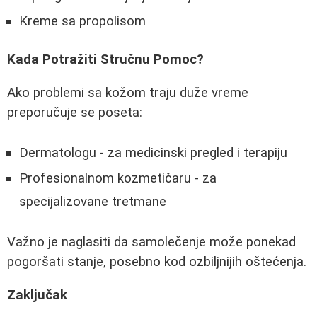
Kreme sa propolisom
Kada Potražiti Stručnu Pomoc?
Ako problemi sa kožom traju duže vreme
preporučuje se poseta:
Dermatologu - za medicinski pregled i terapiju
Profesionalnom kozmetičaru - za
specijalizovane tretmane
Važno je naglasiti da samolečenje može ponekad
pogoršati stanje, posebno kod ozbiljnijih oštećenja.
Zaključak