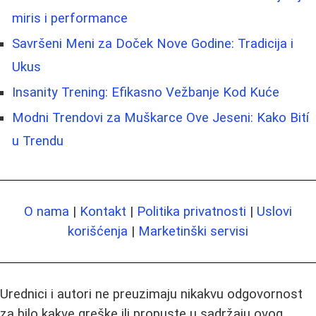
miris i performance
Savršeni Meni za Doček Nove Godine: Tradicija i
Ukus
Insanity Trening: Efikasno Vežbanje Kod Kuće
Modni Trendovi za Muškarce Ove Jeseni: Kako Bití
u Trendu
O nama
|
Kontakt
|
Politika privatnosti
|
Uslovi
korišćenja
|
Marketinški servisi
Urednici i autori ne preuzimaju nikakvu odgovornost
za bilo kakve greške ili propuste u sadržaju ovog