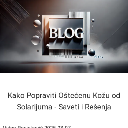
Kako Popraviti Oštećenu Kožu od
Solarijuma - Saveti i Rešenja
Vidna Radinković
2025-03-07