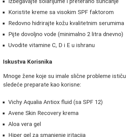
Izbegavajte solarijume i preterano sunčanje
Koristite kreme sa visokim SPF faktorom
Redovno hidrirajte kožu kvalitetnim serumima
Pijte dovoljno vode (minimalno 2 litra dnevno)
Uvodite vitamine C, D i E u ishranu
Iskustva Korisnika
Mnoge žene koje su imale slične probleme ističu
sledeće preparate kao korisne:
Vichy Aqualia Antiox fluid (sa SPF 12)
Avene Skin Recovery krema
Aloa vera gel
Hiper gel za smanjenje iritacija